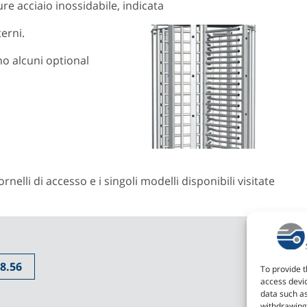
ure acciaio inossidabile, indicata
erni.
no alcuni optional
rnelli di accesso e i singoli modelli disponibili visitate
8.56
To provide t
access devic
data such as
withdrawing 