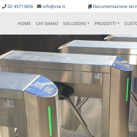
02 45713856
info@zse.it
Documentazione tecn
HOME
CHI SIAMO
SOLUZIONI
PRODOTTI
CUST