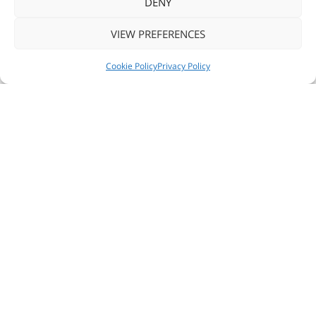
DENY
Area camping
VIEW PREFERENCES
Docce e phon
NEWS
SEGUICI
CONTATTACI
Cookie Policy
Privacy Policy
Accessi a pagamento
Palestre e Centri Sportivi
TUTTI I PRODOTTI
CUSTOM
STAMPA