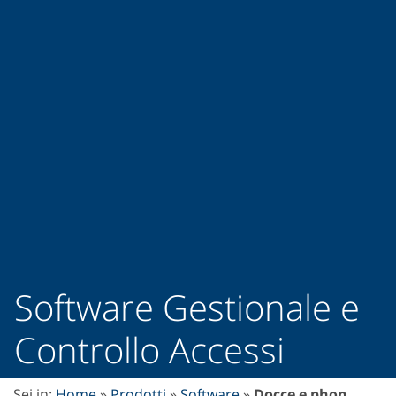
Software Gestionale e
Controllo Accessi
Sei in:
Home
»
Prodotti
»
Software
»
docce e phon