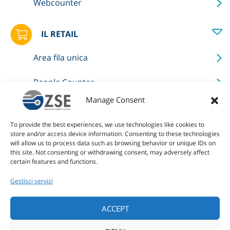
Webcounter
IL RETAIL
Area fila unica
People Counter
Manage Consent
Delimitazioni aree
To provide the best experiences, we use technologies like cookies to
Validazione uscita area self
store and/or access device information. Consenting to these technologies
will allow us to process data such as browsing behavior or unique IDs on
this site. Not consenting or withdrawing consent, may adversely affect
LO SPORT
certain features and functions.
Gestisci servizi
Piscine
ACCEPT
Accessi a tempo