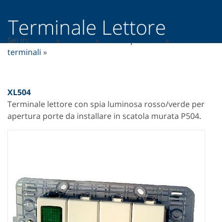
Terminale Lettore
Sei in:
Home
»
Prodotti
»
Accessi pedonali
»
Lettori e
terminali
»
XL504
Terminale lettore con spia luminosa rosso/verde per
apertura porte da installare in scatola murata P504.