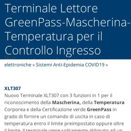
Terminale Lettore
GreenPass-Mascherina-
Temperatura per il
Controllo Ingresso
Sei in:
Home
»
Prodotti
»
Dispositivi e Schede
elettroniche
»
Sistemi Anti-Epidemia COVID19
»
XLT307
Nuovo Terminale XLT307 con 3 funzioni in 1 per il
riconoscimento della
Mascherina,
della
Temperatura
Corporea e della Certificazione verde
GreenPass
in
grado di fornire un comando di uscita in caso di
temperatura entro il limite preimpostato oppure oltre
il limite. Il terminale viene solitamente abbinato ad un