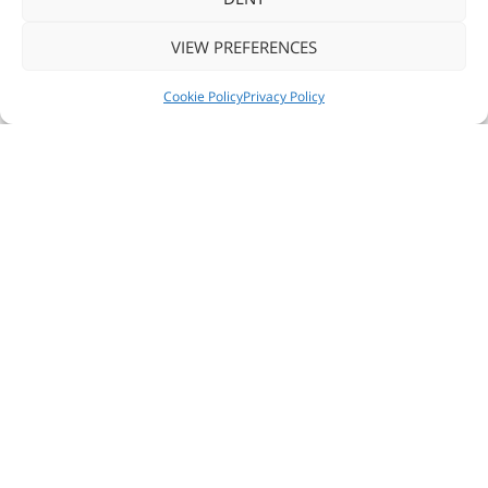
TUTTI I PRODOTTI
VIEW PREFERENCES
CUSTOM
NEWS
SEGUICI
CONTATTACI
Cookie Policy
Privacy Policy
STAMPA
© 2016-2026 ZSE SOFTWARE & ENGINEERING
Privacy policy
- Tecnologie Controllo Accessi
Cookie policy
P.IVA 05950330968
Cap.Soc. €10.000,00 I.V.
ISCR. TRIB. MILANO