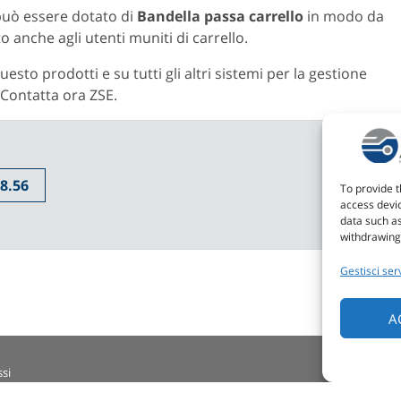
 può essere dotato di
Bandella passa carrello
in modo da
 anche agli utenti muniti di carrello.
sto prodotti e su tutti gli altri sistemi per la gestione
. Contatta ora ZSE.
8.56
To provide t
access devic
data such as
withdrawing 
Gestisci serv
A
si