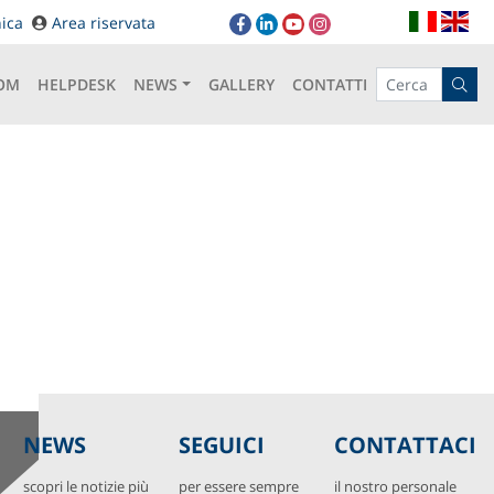
it
en
ica
Area riservata
OM
HELPDESK
NEWS
GALLERY
CONTATTI
NEWS
SEGUICI
CONTATTACI
scopri le notizie più
per essere sempre
il nostro personale