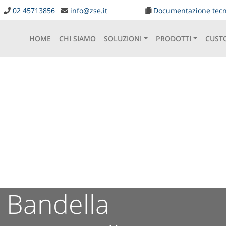
02 45713856
info@zse.it
Documentazione tecn
HOME
CHI SIAMO
SOLUZIONI
PRODOTTI
CUST
e Bandella