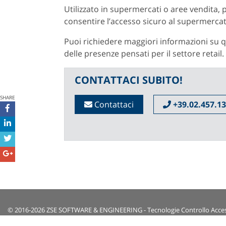
Utilizzato in supermercati o aree vendita,
consentire l’accesso sicuro al supermercato
Puoi richiedere maggiori informazioni su que
delle presenze pensati per il settore retail
CONTATTACI SUBITO!
SHARE
Contattaci
+39.02.457.13
© 2016-2026 ZSE SOFTWARE & ENGINEERING - Tecnologie Controllo Acces
P.IVA 05950330968
|
Cap.Soc. €10.000,00 I.V.
|
ISCR. TRIB. MILANO