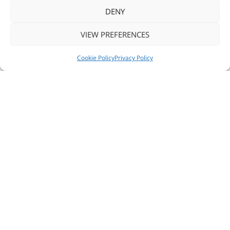
DENY
VIEW PREFERENCES
NEWS
SEGUICI
CONTATTACI
Cookie Policy
Privacy Policy
CONTATTACI SUBITO!
Contattaci
+39.02.457.138.56
SHARE
SOLUZIONI INTELLIGENTI PER
IL RETAIL